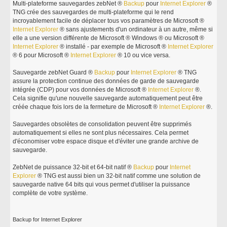
Multi-plateforme sauvegardes zebNet ®
Backup
pour
Internet
Explorer
®
TNG crée des sauvegardes de multi-plateforme qui le rend
incroyablement facile de déplacer tous vos paramètres de Microsoft ®
Internet
Explorer
® sans ajustements d'un ordinateur à un autre, même si
elle a une version différente de Microsoft ® Windows ® ou Microsoft ®
Internet
Explorer
® installé - par exemple de Microsoft ®
Internet
Explorer
® 6 pour Microsoft ®
Internet
Explorer
® 10 ou vice versa.
Sauvegarde zebNet Guard ®
Backup
pour
Internet
Explorer
® TNG
assure la protection continue des données de garde de sauvegarde
intégrée (CDP) pour vos données de Microsoft ®
Internet
Explorer
®.
Cela signifie qu'une nouvelle sauvegarde automatiquement peut être
créée chaque fois lors de la fermeture de Microsoft ®
Internet
Explorer
®.
Sauvegardes obsolètes de consolidation peuvent être supprimés
automatiquement si elles ne sont plus nécessaires. Cela permet
d'économiser votre espace disque et d'éviter une grande archive de
sauvegarde.
ZebNet de puissance 32-bit et 64-bit natif ®
Backup
pour
Internet
Explorer
® TNG est aussi bien un 32-bit natif comme une solution de
sauvegarde native 64 bits qui vous permet d'utiliser la puissance
complète de votre système.
Backup for Internet Explorer