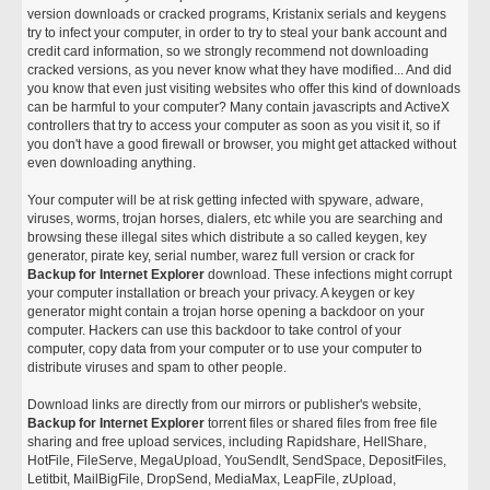
version downloads or cracked programs, Kristanix serials and keygens
try to infect your computer, in order to try to steal your bank account and
credit card information, so we strongly recommend not downloading
cracked versions, as you never know what they have modified... And did
you know that even just visiting websites who offer this kind of downloads
can be harmful to your computer? Many contain javascripts and ActiveX
controllers that try to access your computer as soon as you visit it, so if
you don't have a good firewall or browser, you might get attacked without
even downloading anything.
Your computer will be at risk getting infected with spyware, adware,
viruses, worms, trojan horses, dialers, etc while you are searching and
browsing these illegal sites which distribute a so called keygen, key
generator, pirate key, serial number, warez full version or crack for
Backup for Internet Explorer
download. These infections might corrupt
your computer installation or breach your privacy. A keygen or key
generator might contain a trojan horse opening a backdoor on your
computer. Hackers can use this backdoor to take control of your
computer, copy data from your computer or to use your computer to
distribute viruses and spam to other people.
Download links are directly from our mirrors or publisher's website,
Backup for Internet Explorer
torrent files or shared files from free file
sharing and free upload services, including Rapidshare, HellShare,
HotFile, FileServe, MegaUpload, YouSendIt, SendSpace, DepositFiles,
Letitbit, MailBigFile, DropSend, MediaMax, LeapFile, zUpload,