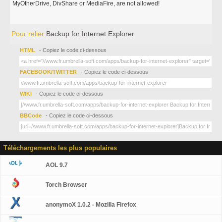
MyOtherDrive, DivShare or MediaFire, are not allowed!
Pour relier
Backup for Internet Explorer
HTML
- Copiez le code ci-dessous
FACEBOOK/TWITTER
- Copiez le code ci-dessous
WIKI
- Copiez le code ci-dessous
BBCode
- Copiez le code ci-dessous
Téléchargements les plus populaires
AOL 9.7
Torch Browser
anonymoX 1.0.2 - Mozilla Firefox