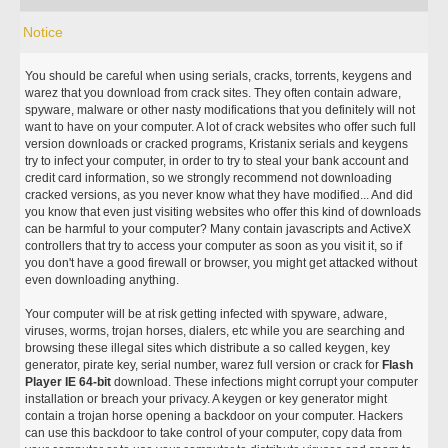
Notice
You should be careful when using serials, cracks, torrents, keygens and
warez that you download from crack sites. They often contain adware,
spyware, malware or other nasty modifications that you definitely will not
want to have on your computer. A lot of crack websites who offer such full
version downloads or cracked programs, Kristanix serials and keygens
try to infect your computer, in order to try to steal your bank account and
credit card information, so we strongly recommend not downloading
cracked versions, as you never know what they have modified... And did
you know that even just visiting websites who offer this kind of downloads
can be harmful to your computer? Many contain javascripts and ActiveX
controllers that try to access your computer as soon as you visit it, so if
you don't have a good firewall or browser, you might get attacked without
even downloading anything.
Your computer will be at risk getting infected with spyware, adware,
viruses, worms, trojan horses, dialers, etc while you are searching and
browsing these illegal sites which distribute a so called keygen, key
generator, pirate key, serial number, warez full version or crack for
Flash
Player IE 64-bit
download. These infections might corrupt your computer
installation or breach your privacy. A keygen or key generator might
contain a trojan horse opening a backdoor on your computer. Hackers
can use this backdoor to take control of your computer, copy data from