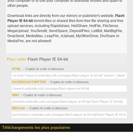
your computer or to use your computer to distribute viruses and spam to
other people.
Download links are directly from our mirrors or publisher's website,
Flash
Player IE 64-bit
torrent files or shared files from free file sharing and free
upload services, including Rapidshare, HellShare, HotFile, FileServe,
MegaUpload, YouSendIt, SendSpace, DepositFiles, Letitbit, MailBigFile,
DropSend, MediaMax, LeapFile, zUpload, MyOtherDrive, DivShare or
MediaFire, are not allowed!
Pour relier
Flash Player IE 64-bit
HTML
- Copiez le code ci-dessous
FACEBOOK/TWITTER
- Copiez le code ci-dessous
WIKI
- Copiez le code ci-dessous
BBCode
- Copiez le code ci-dessous
Téléchargements les plus populaires