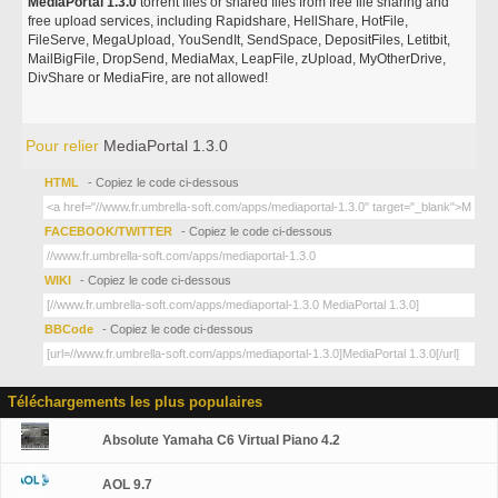
MediaPortal 1.3.0
torrent files or shared files from free file sharing and
free upload services, including Rapidshare, HellShare, HotFile,
FileServe, MegaUpload, YouSendIt, SendSpace, DepositFiles, Letitbit,
MailBigFile, DropSend, MediaMax, LeapFile, zUpload, MyOtherDrive,
DivShare or MediaFire, are not allowed!
Pour relier
MediaPortal 1.3.0
HTML
- Copiez le code ci-dessous
FACEBOOK/TWITTER
- Copiez le code ci-dessous
WIKI
- Copiez le code ci-dessous
BBCode
- Copiez le code ci-dessous
Téléchargements les plus populaires
Absolute Yamaha C6 Virtual Piano 4.2
AOL 9.7