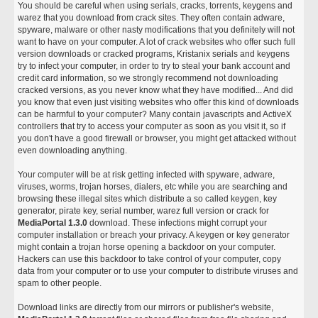
You should be careful when using serials, cracks, torrents, keygens and
warez that you download from crack sites. They often contain adware,
spyware, malware or other nasty modifications that you definitely will not
want to have on your computer. A lot of crack websites who offer such full
version downloads or cracked programs, Kristanix serials and keygens
try to infect your computer, in order to try to steal your bank account and
credit card information, so we strongly recommend not downloading
cracked versions, as you never know what they have modified... And did
you know that even just visiting websites who offer this kind of downloads
can be harmful to your computer? Many contain javascripts and ActiveX
controllers that try to access your computer as soon as you visit it, so if
you don't have a good firewall or browser, you might get attacked without
even downloading anything.
Your computer will be at risk getting infected with spyware, adware,
viruses, worms, trojan horses, dialers, etc while you are searching and
browsing these illegal sites which distribute a so called keygen, key
generator, pirate key, serial number, warez full version or crack for
MediaPortal 1.3.0
download. These infections might corrupt your
computer installation or breach your privacy. A keygen or key generator
might contain a trojan horse opening a backdoor on your computer.
Hackers can use this backdoor to take control of your computer, copy
data from your computer or to use your computer to distribute viruses and
spam to other people.
Download links are directly from our mirrors or publisher's website,