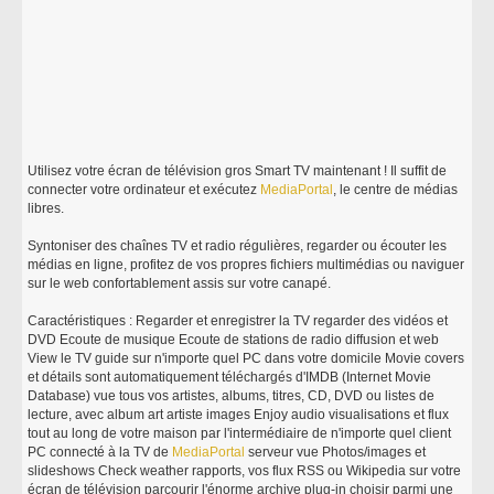
Utilisez votre écran de télévision gros Smart TV maintenant ! Il suffit de
connecter votre ordinateur et exécutez
MediaPortal
, le centre de médias
libres.
Syntoniser des chaînes TV et radio régulières, regarder ou écouter les
médias en ligne, profitez de vos propres fichiers multimédias ou naviguer
sur le web confortablement assis sur votre canapé.
Caractéristiques : Regarder et enregistrer la TV regarder des vidéos et
DVD Ecoute de musique Ecoute de stations de radio diffusion et web
View le TV guide sur n'importe quel PC dans votre domicile Movie covers
et détails sont automatiquement téléchargés d'IMDB (Internet Movie
Database) vue tous vos artistes, albums, titres, CD, DVD ou listes de
lecture, avec album art artiste images Enjoy audio visualisations et flux
tout au long de votre maison par l'intermédiaire de n'importe quel client
PC connecté à la TV de
MediaPortal
serveur vue Photos/images et
slideshows Check weather rapports, vos flux RSS ou Wikipedia sur votre
écran de télévision parcourir l'énorme archive plug-in choisir parmi une