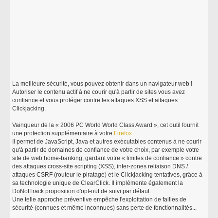
La meilleure sécurité, vous pouvez obtenir dans un navigateur web !
Autoriser le contenu actif à ne courir qu'à partir de sites vous avez
confiance et vous protéger contre les attaques XSS et attaques
Clickjacking.
Vainqueur de la « 2006 PC World World Class Award », cet outil fournit
une protection supplémentaire à votre
Firefox
.
Il permet de JavaScript, Java et autres exécutables contenus à ne courir
qu'à partir de domaines de confiance de votre choix, par exemple votre
site de web home-banking, gardant votre « limites de confiance » contre
des attaques cross-site scripting (XSS), inter-zones reliaison DNS /
attaques CSRF (routeur le piratage) et le Clickjacking tentatives, grâce à
sa technologie unique de ClearClick. Il implémente également la
DoNotTrack proposition d'opt-out de suivi par défaut.
Une telle approche préventive empêche l'exploitation de failles de
sécurité (connues et même inconnues) sans perte de fonctionnalités...