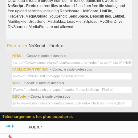
Download links are directly from our mirrors or publisher's website,
NoScript - Firefox
torrent files or shared files from free file sharing and
free upload services, including Rapidshare, HellShare, HotFile,
FileServe, MegaUpload, YouSendIt, SendSpace, DepositFiles, Letitbit,
MailBigFile, DropSend, MediaMax, LeapFile, zUpload, MyOtherDrive,
DivShare or MediaFire, are not allowed!
Pour relier
NoScript - Firefox
HTML
- Copiez le code ci-dessous
FACEBOOK/TWITTER
- Copiez le code ci-dessous
WIKI
- Copiez le code ci-dessous
BBCode
- Copiez le code ci-dessous
Téléchargements les plus populaires
AOL 9.7