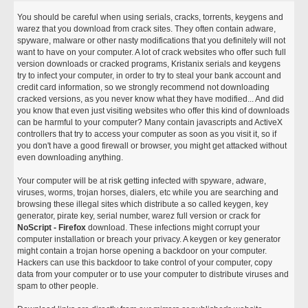
You should be careful when using serials, cracks, torrents, keygens and
warez that you download from crack sites. They often contain adware,
spyware, malware or other nasty modifications that you definitely will not
want to have on your computer. A lot of crack websites who offer such full
version downloads or cracked programs, Kristanix serials and keygens
try to infect your computer, in order to try to steal your bank account and
credit card information, so we strongly recommend not downloading
cracked versions, as you never know what they have modified... And did
you know that even just visiting websites who offer this kind of downloads
can be harmful to your computer? Many contain javascripts and ActiveX
controllers that try to access your computer as soon as you visit it, so if
you don't have a good firewall or browser, you might get attacked without
even downloading anything.
Your computer will be at risk getting infected with spyware, adware,
viruses, worms, trojan horses, dialers, etc while you are searching and
browsing these illegal sites which distribute a so called keygen, key
generator, pirate key, serial number, warez full version or crack for
NoScript - Firefox
download. These infections might corrupt your
computer installation or breach your privacy. A keygen or key generator
might contain a trojan horse opening a backdoor on your computer.
Hackers can use this backdoor to take control of your computer, copy
data from your computer or to use your computer to distribute viruses and
spam to other people.