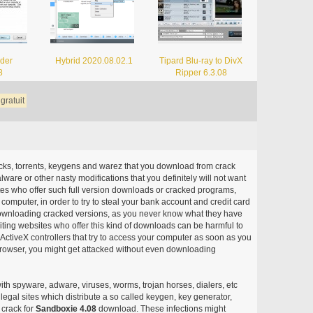
der
Hybrid 2020.08.02.1
Tipard Blu-ray to DivX
8
Ripper 6.3.08
gratuit
acks, torrents, keygens and warez that you download from crack
ware or other nasty modifications that you definitely will not want
ites who offer such full version downloads or cracked programs,
r computer, in order to try to steal your bank account and credit card
ownloading cracked versions, as you never know what they have
siting websites who offer this kind of downloads can be harmful to
ctiveX controllers that try to access your computer as soon as you
or browser, you might get attacked without even downloading
with spyware, adware, viruses, worms, trojan horses, dialers, etc
egal sites which distribute a so called keygen, key generator,
 crack for
Sandboxie 4.08
download. These infections might