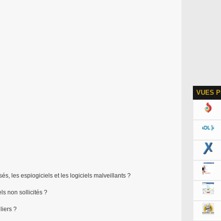
VUES P
sés, les espiogiciels et les logiciels malveillants ?
s non sollicités ?
liers ?