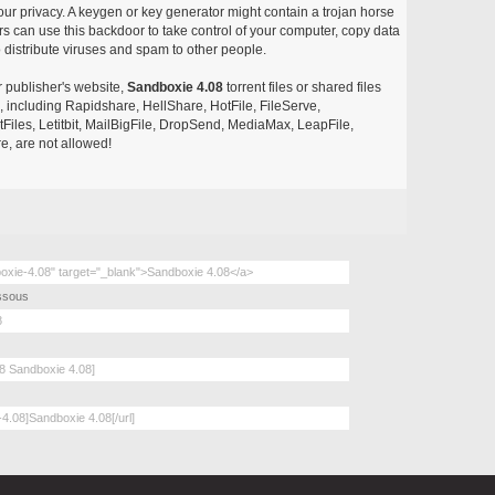
our privacy. A keygen or key generator might contain a trojan horse
 can use this backdoor to take control of your computer, copy data
 distribute viruses and spam to other people.
r publisher's website,
Sandboxie 4.08
torrent files or shared files
s, including Rapidshare, HellShare, HotFile, FileServe,
les, Letitbit, MailBigFile, DropSend, MediaMax, LeapFile,
, are not allowed!
essous