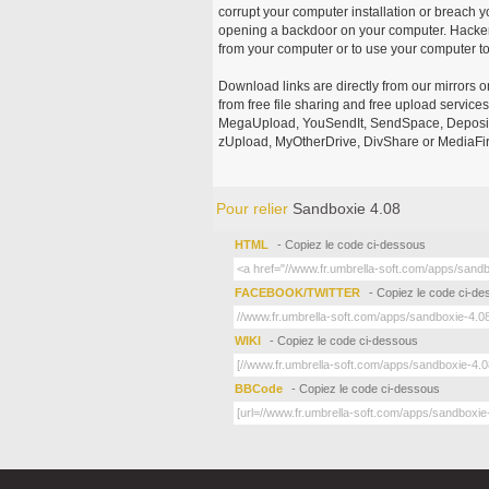
corrupt your computer installation or breach y
opening a backdoor on your computer. Hackers
from your computer or to use your computer to
Download links are directly from our mirrors o
from free file sharing and free upload service
MegaUpload, YouSendIt, SendSpace, DepositFi
zUpload, MyOtherDrive, DivShare or MediaFire
Pour relier
Sandboxie 4.08
HTML
- Copiez le code ci-dessous
FACEBOOK/TWITTER
- Copiez le code ci-d
WIKI
- Copiez le code ci-dessous
BBCode
- Copiez le code ci-dessous