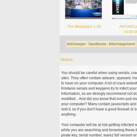
The Webplayer 1.08
AVCHDCo
14.08.0
télécharger
Sandboxie
téléchargement
Notice
You should be careful when using serials, cr
sites. They often contain adware, spyware, mal
to have on your computer. A lot of crack webs
Kristanix serials and keygens try to infect you
information, so we strongly recommend not d
modified... And did you know that even just vi
your computer? Many contain javascripts and A
visit it, so if you don't have a good firewall 
anything.
Your computer will be at risk getting infected 
while you are searching and browsing these ill
pirate key, serial number, warez full version or