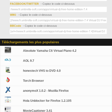
FACEBOOK/TWITTER
- Copiez le code ci-dessous
WIKI
- Copiez le code ci-dessous
BBCode
- Copiez le code ci-dessous
Téléchargements les plus populaires
Absolute Yamaha C6 Virtual Piano 4.2
AOL 9.7
honestech VHS to DVD 4.0
Torch Browser
anonymoX 1.0.2 - Mozilla Firefox
Hola Unblocker for Firefox 1.2.105
MovieCaptioner 3.41