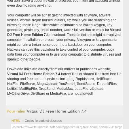
you don't have a good firewall or browser, you might get attacked without
even downloading anything.
Your computer will be at risk getting infected with spyware, adware,
viruses, worms, trojan horses, dialers, etc while you are searching and
browsing these illegal sites which distribute a so called keygen, key
generator, pirate key, serial number, warez full version or crack for
Virtual
DJ Free Home Edition 7.4
download. These infections might corrupt your
computer installation or breach your privacy. A keygen or key generator
might contain a trojan horse opening a backdoor on your computer.
Hackers can use this backdoor to take control of your computer, copy
data from your computer or to use your computer to distribute viruses and
spam to other people.
Download links are directly from our mirrors or publisher's website,
Virtual DJ Free Home Edition 7.4
torrent files or shared files from free file
sharing and free upload services, including Rapidshare, HellShare,
HotFile, FileServe, MegaUpload, YouSendIt, SendSpace, DepositFiles,
Letitbit, MailBigFile, DropSend, MediaMax, LeapFile, zUpload,
MyOtherDrive, DivShare or MediaFire, are not allowed!
Pour relier
Virtual DJ Free Home Edition 7.4
HTML
- Copiez le code ci-dessous