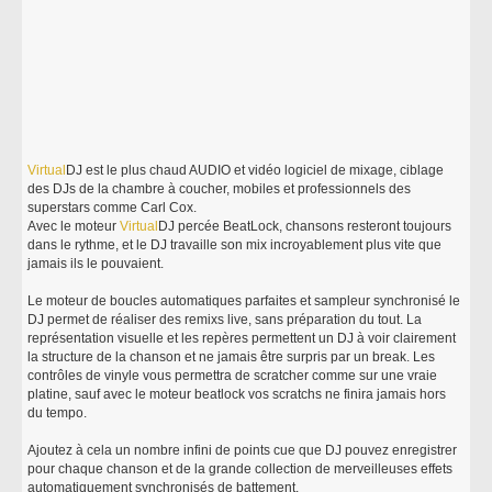
Virtual
DJ est le plus chaud AUDIO et vidéo logiciel de mixage, ciblage
des DJs de la chambre à coucher, mobiles et professionnels des
superstars comme Carl Cox.
Avec le moteur
Virtual
DJ percée BeatLock, chansons resteront toujours
dans le rythme, et le DJ travaille son mix incroyablement plus vite que
jamais ils le pouvaient.
Le moteur de boucles automatiques parfaites et sampleur synchronisé le
DJ permet de réaliser des remixs live, sans préparation du tout. La
représentation visuelle et les repères permettent un DJ à voir clairement
la structure de la chanson et ne jamais être surpris par un break. Les
contrôles de vinyle vous permettra de scratcher comme sur une vraie
platine, sauf avec le moteur beatlock vos scratchs ne finira jamais hors
du tempo.
Ajoutez à cela un nombre infini de points cue que DJ pouvez enregistrer
pour chaque chanson et de la grande collection de merveilleuses effets
automatiquement synchronisés de battement.