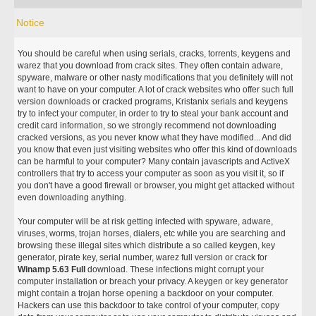
Notice
You should be careful when using serials, cracks, torrents, keygens and
warez that you download from crack sites. They often contain adware,
spyware, malware or other nasty modifications that you definitely will not
want to have on your computer. A lot of crack websites who offer such full
version downloads or cracked programs, Kristanix serials and keygens
try to infect your computer, in order to try to steal your bank account and
credit card information, so we strongly recommend not downloading
cracked versions, as you never know what they have modified... And did
you know that even just visiting websites who offer this kind of downloads
can be harmful to your computer? Many contain javascripts and ActiveX
controllers that try to access your computer as soon as you visit it, so if
you don't have a good firewall or browser, you might get attacked without
even downloading anything.
Your computer will be at risk getting infected with spyware, adware,
viruses, worms, trojan horses, dialers, etc while you are searching and
browsing these illegal sites which distribute a so called keygen, key
generator, pirate key, serial number, warez full version or crack for
Winamp 5.63 Full
download. These infections might corrupt your
computer installation or breach your privacy. A keygen or key generator
might contain a trojan horse opening a backdoor on your computer.
Hackers can use this backdoor to take control of your computer, copy