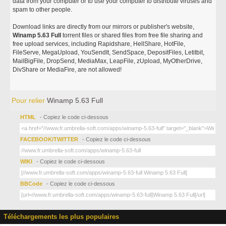
data from your computer or to use your computer to distribute viruses and
spam to other people.
Download links are directly from our mirrors or publisher's website,
Winamp 5.63 Full
torrent files or shared files from free file sharing and
free upload services, including Rapidshare, HellShare, HotFile,
FileServe, MegaUpload, YouSendIt, SendSpace, DepositFiles, Letitbit,
MailBigFile, DropSend, MediaMax, LeapFile, zUpload, MyOtherDrive,
DivShare or MediaFire, are not allowed!
Pour relier
Winamp 5.63 Full
HTML
- Copiez le code ci-dessous
FACEBOOK/TWITTER
- Copiez le code ci-dessous
WIKI
- Copiez le code ci-dessous
BBCode
- Copiez le code ci-dessous
Téléchargements les plus populaires