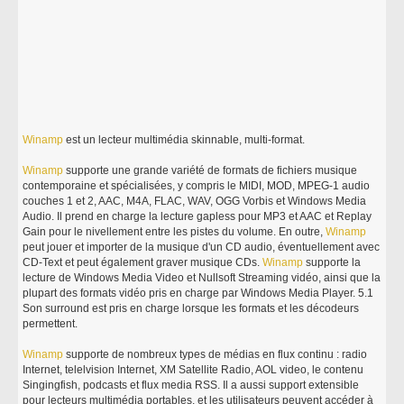
Winamp
est un lecteur multimédia skinnable, multi-format.
Winamp
supporte une grande variété de formats de fichiers musique
contemporaine et spécialisées, y compris le MIDI, MOD, MPEG-1 audio
couches 1 et 2, AAC, M4A, FLAC, WAV, OGG Vorbis et Windows Media
Audio. Il prend en charge la lecture gapless pour MP3 et AAC et Replay
Gain pour le nivellement entre les pistes du volume. En outre,
Winamp
peut jouer et importer de la musique d'un CD audio, éventuellement avec
CD-Text et peut également graver musique CDs.
Winamp
supporte la
lecture de Windows Media Video et Nullsoft Streaming vidéo, ainsi que la
plupart des formats vidéo pris en charge par Windows Media Player. 5.1
Son surround est pris en charge lorsque les formats et les décodeurs
permettent.
Winamp
supporte de nombreux types de médias en flux continu : radio
Internet, telelvision Internet, XM Satellite Radio, AOL video, le contenu
Singingfish, podcasts et flux media RSS. Il a aussi support extensible
pour lecteurs multimédia portables, et les utilisateurs peuvent accéder à