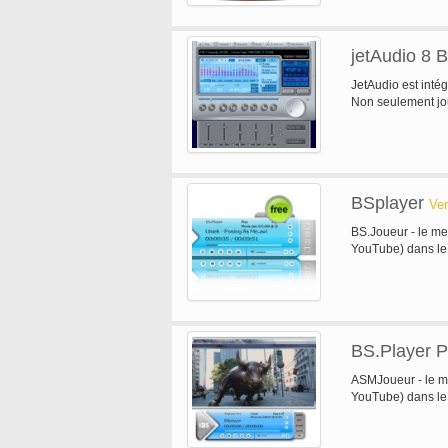
jetAudio 8 B
JetAudio est inté
Non seulement joue
BSplayer
Ver
BS.Joueur - le mei
YouTube) dans le
BS.Player P
ASMJoueur - le me
YouTube) dans l