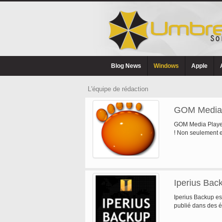
Blog News
Windows
Apple
L'équipe de rédaction
GOM Media 
GOM Media Player,
! Non seulement 
Iperius Bac
Iperius Backup est
publié dans des 