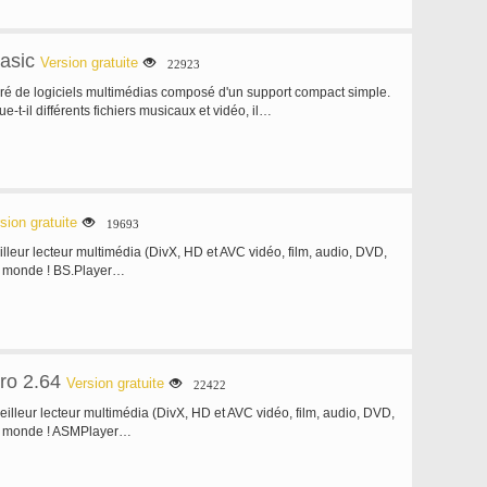
asic
Version gratuite
22923
gré de logiciels multimédias composé d'un support compact simple.
-t-il différents fichiers musicaux et vidéo, il…
sion gratuite
19693
lleur lecteur multimédia (DivX, HD et AVC vidéo, film, audio, DVD,
 monde ! BS.Player…
ro 2.64
Version gratuite
22422
illeur lecteur multimédia (DivX, HD et AVC vidéo, film, audio, DVD,
e monde ! ASMPlayer…