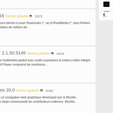
16
Version gratuite
33273
urs permis à jouer RealAudio (* .ra) et RealMedia (* .ram) fichiers.
idéos de milliers de…
 2.1.50.5145
Version gratuite
24143
r multimédia gratuit avec audio populaires & codecs vidéo intégré.
M Player comprend de nombreux…
fox 20.0
Version gratuite
41563
st un navigateur web graphique développé par la Mozilla
e large communauté de contributeurs externes. Mozilla…