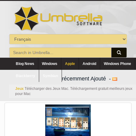
Blog News
Windows
Apple
Android
Windows Phone
Blackberry
Symbian
récemment Ajouté -
Jeux
Télécharger des Jeux Mac. Téléchargement gratuit meilleurs jeux
pour Mac