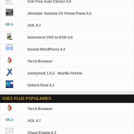
Wi-Fi et restent sûr et sécurisé par mot de passe de
Cok Free Auto Clicker 2.0
cryptage WPA2.
Absolute Yamaha C6 Virtual Piano 4.2
AOL 9.7
honestech VHS to DVD 4.0
Instant WordPress 4.3
Torch Browser
anonymoX 1.0.2 - Mozilla Firefox
Unlock Root 4.1
VUES PLUS POPULAIRES
Torch Browser
AOL 9.7
Cheat Engine 6.3