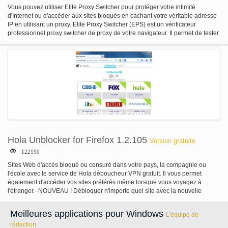
Vous pouvez utiliser Elite Proxy Switcher pour protéger votre intimité
d'Internet ou d'accéder aux sites bloqués en cachant votre véritable adresse
IP en utilisant un proxy. Elite Proxy Switcher (EPS) est un vérificateur
professionnel proxy switcher de proxy de votre navigateur. Il permet de tester
les détails (vitesse, anonymat, pays et si passerelle ssl, dangereux ou
codeen/planetlab) du proxy et automatiquement changer les paramètres de
proxy de votre navigateur (Internet Explorer ou Mozilla Firefox). En outre,
EPS est le programme client du service de liste de My-Proxy. Vous pouvez
facilement et rapidement obtenir liste de proxy frais quotidiens de mon Proxy
par un simple clic. Elite Proxy Switcher CARACTERISTIQUES: * Proxy
Checker : tester professionnellement les détails des serveurs proxy pour
vous. * Proxy Switcher : change automatiquement les paramètres de proxy
de votre navigateur. * Proxy Downloader : Téléchargez proxies frais
quotidiens d'EPS si vous êtes abonné à notre service de liste. * Proxy
Manager : maintenir facilement votre liste personnelle de procuration par
EPS.
Hola Unblocker for Firefox 1.2.105
Version gratuite
122190
Sites Web d'accès bloqué ou censuré dans votre pays, la compagnie ou
l'école avec le service de Hola déboucheur VPN gratuit. Il vous permet
également d'accéder vos sites préférés même lorsque vous voyagez à
l'étranger. -NOUVEAU ! Débloquer n'importe quel site avec la nouvelle
fonction 'Sélecteur de pays' ! Accédez à un site Web, cliquez sur l'icône de
Hola, puis choisissez le pays que vous souhaitez surfer de ! -Rechercher et
Meilleures applications pour Windows
L'équipe de
ajouter plus de sites sur la page Paramètres Hola est un fournisseur de
rédaction
technologie VPN déboucheur qui fournit une plus rapide et plus ouvrir