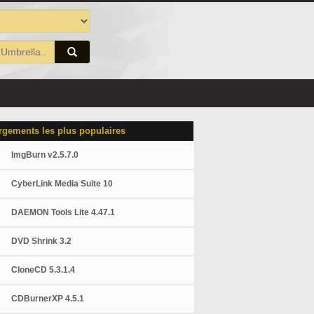
rgements les plus populaires
ImgBurn v2.5.7.0
CyberLink Media Suite 10
DAEMON Tools Lite 4.47.1
DVD Shrink 3.2
CloneCD 5.3.1.4
CDBurnerXP 4.5.1