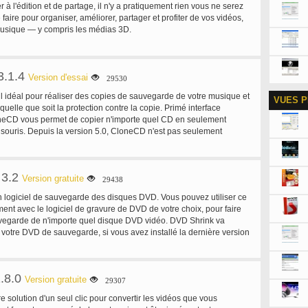
 à l'édition et de partage, il n'y a pratiquement rien vous ne serez
aire pour organiser, améliorer, partager et profiter de vos vidéos,
musique — y compris les médias 3D.
3.1.4
Version d'essai
29530
il idéal pour réaliser des copies de sauvegarde de votre musique et
VUES P
elle que soit la protection contre la copie. Primé interface
oneCD vous permet de copier n'importe quel CD en seulement
 souris. Depuis la version 5.0, CloneCD n'est pas seulement
 les CD mais aussi la plupart DVD formats tels que DVD-R, DVD-
 + RW, DVD + R double couche et DVD-RAM. Les films sont
c n'est pas modifiée (compressé). Notez que pour copier des films
 3.2
besoin également AnyDVD. CloneCD aussi collabore avec d'autres
Version gratuite
29438
les fichiers ISO et UDF et copie de CD/DVD avec le nouveau
 logiciel de sauvegarde des disques DVD. Vous pouvez utiliser ce
tion contre la copie SafeDisc 3. CloneCD permet de créer des
ment avec le logiciel de gravure de DVD de votre choix, pour faire
tes de vos précieuses disques originaux. Si vos CD de musique
vegarde de n'importe quel disque DVD vidéo. DVD Shrink va
 copie ne joue pas dans votre autoradio, la sauvegarde créée par
votre DVD de sauvegarde, si vous avez installé la dernière version
Soft combiner les connaissances et l'innovation avec plusieurs
éjà possédez l'autre logiciel de gravure et préférez rester avec
ce et la communication directe avec les clients pour fournir des
toujours utiliser DVD Shrink. La sortie de DVD Shrink peut être
stantes, rend donc CloneCD, la plus haute qualité copie demande
forme de fichiers sur votre disque dur, que vous pourrez ensuite
argement est pour un essai de 21 jours.
.8.0
iciel de votre choix. Pourquoi utiliser DVDShrink ? Plupart des
Version gratuite
29307
 pour vous empêcher de faire des copies. La première mesure
 solution d'un seul clic pour convertir les vidéos que vous
 chiffrement. Titres de DVD commerciaux sont souvent cryptés, qui