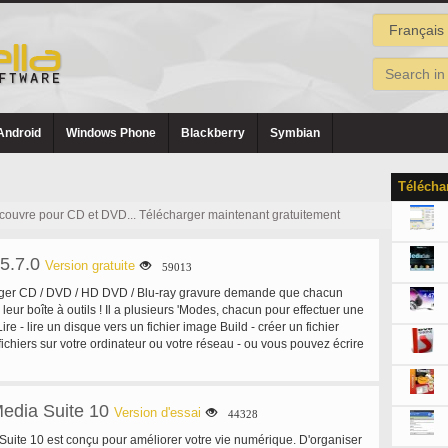
Android
Windows Phone
Blackberry
Symbian
Télécha
couvre pour CD et DVD... Télécharger maintenant gratuitement
5.7.0
Version gratuite
59013
éger CD / DVD / HD DVD / Blu-ray gravure demande que chacun
 leur boîte à outils ! Il a plusieurs 'Modes, chacun pour effectuer une
Lire - lire un disque vers un fichier image Build - créer un fichier
fichiers sur votre ordinateur ou votre réseau - ou vous pouvez écrire
tement sur un disque Write - écrire un fichier image sur un disque,
r un disque est lisible à 100 %. Facultativement, vous pouvez avoir
n comparer à un fichier image donnée pour s'assurer que les
edia Suite 10
ont bonne découverte - mettre votre disque / médias à l'épreuve !
Version d'essai
44328
aison avec DVDInfoPro, vous pouvez vérifier la qualité de la brûlure
uite 10 est conçu pour améliorer votre vie numérique. D'organiser
on de votre lecteur