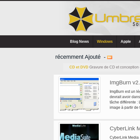
Blog News
Windows
Apple
récemment Ajouté -
CD et DVD
Gravure de CD et conception 
ImgBurn v2.
ImgBurn est un l
devrait avoir dans
tâche différente : 
image à partir de 
les fichiers direc
vérifier - vérifie
également ImgBur
CyberLink M
données réelles s
Utilisé en combin
CyberLink Media S
qu'est la producti