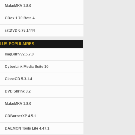
MakeMKV 1.8.0
CDex 1.70 Beta 4
ratDVD 0.78.1444
LUS POPULAIRES
ImgBurn v2.5.7.0
CyberLink Media Suite 10
CloneCD 5.3.1.4
DVD Shrink 3.2
MakeMKV 1.8.0
CDBurnerXP 4.5.1
DAEMON Tools Lite 4.47.1