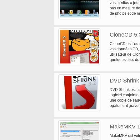
vos médias à jouer
pas en mesure de f
de photos et de 
CloneCD 5.
CloneCD est l'out
vos données CD, qu
utilisateur de Cl
quelques clics de
capable de copier
RW, DVD + R, DVD
copiés 1:1 et don
DVD Shrink
DVD, vous aurez 
formats tels que 
DVD Shrink est un
système de protec
logiciel conjointe
copies 1:1 parfai
une copie de sau
protégé contre la
également graver 
CloneCD sera. Sly
de Nero. Si vous d
années d'expérien
elle, vous pouvez 
améliorations con
enregistrée sous 
autour. Ce téléch
MakeMKV 1
graver avec le log
DVDs sont conçus
MakeMKV est votre
préventive est le