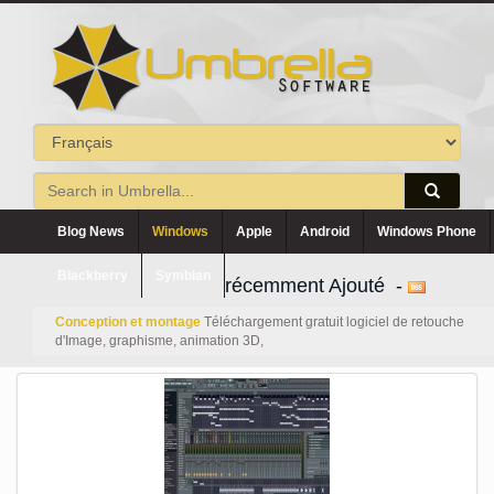
Blog News
Windows
Apple
Android
Windows Phone
Blackberry
Symbian
récemment Ajouté -
Conception et montage
Téléchargement gratuit logiciel de retouche
d'Image, graphisme, animation 3D,