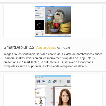
réaliser des projets plus vite que jamais.
SmartDeblur 2.2
Version d'essai
34589
Images floues sont universels dans notre vie. Il existe de nombreuses causes
: caméra shakes, diversion ou les mouvements rapides de l'objet. Nous
présentons ici SmartDeblur, un outil facile à utiliser avec des fonctions
complètes visant à supprimer les flous et de récupérer les détails.
SmartDeblur pouvez supprimer différents types de flou: - complexe flou - flou
gaussien - flou Out-of-Focus SmartDeblur a facile et interface facile à utiliser
avec une aide intégrée et exemples. Il suffit de charger votre image floue et
cliquez sur le bouton « Analyser Blur » - le reste se fera automatiquement !
SmartDeblur a également de nombreuses options avancées pour optimiser
les résultats obtenus - éditeur de noyau, sélection de région analyse
manuelle etc.