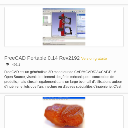
amateurs du monde entier.
FreeCAD Portable 0.14 Rev2192
Version gratuite
49011
FreeCAD est un généraliste 3D modeleur de CAD/MCAD/CAx/CAE/PLM
Open Source, visent directement de génie mécanique et conception de
produits, mais s'inscrit également dans un large éventail d'utilisations autour
d'ingénierie, tels que l'architecture ou d'autres spécialités d'ingénierie. C'est
un modeleur paramétrique orienté avec une architecture logicielle modulaire
qui le rend facile de fournir des fonctionnalités supplémentaires sans
modifier le système de base. FreeCAD est basé sur OpenCasCade, un
noyau de géométrie puissante, propose un modèle de représentation de
scène 3D compatible Open Inventor fourni par la bibliothèque 3D de la pièce
et une API de python large. L'interface est construite avec pintes FreeCAD
fonctionne exactement de la même manière sur les plateformes Windows,
Mac OSX et Linux. CARACTÉRISTIQUES: · Un noyau complet basé sur