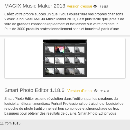
MAGIX Music Maker 2013
Version d'essai
31485
Créez votre propre succès unique ! Vous voulez faire vos propres chansons
? Avec le nouveau MAGIX Music Maker 2013, il est plus facile que jamais de
faire de grandes chansons rapidement et facilement sur votre ordinateur.
Plus de 3000 produits professionnellement sons et boucles à partir d'une
gamme de genres musicaux fournissent tout ce dont vous avez besoin de
faire de grandes chansons. Simplement mélanger boucles et jouer autour de
produire des tracks de nouveau cool. Donner votre chanson un avantage en
utilisant les Instruments Vita pour créer vos propres mélodies. Votre chanson
rendre encore plus unique avec vos propres enregistrements vocaux, des
riffs de guitare génial ou vos propres mélodies de clavier. Avec un simple clic
votre coup peut faire sa première mondiale sur SoundCloud, YouTube ou
Facebook.
Smart Photo Editor 1.18.6
Version d'essai
31468
Smart Photo Editor est une révolution dans l'édition, par les créateurs du
logiciel améliorant mondiaux Portrait Professional portrait photo. Logiciel de
retouche de photo traditionnel est trop compliqué et chronophage ou trop
basiques pour obtenir des résultats de qualité. Smart Photo Editor vous
apporte le meilleur des deux mondes – un éditeur photo que n'importe qui
11 from 1015
peut utiliser, mais avec une puissance et une souplesse étonnante. Avec
Smart Photo Editor, n'importe qui peut obtenir d'excellents résultats en