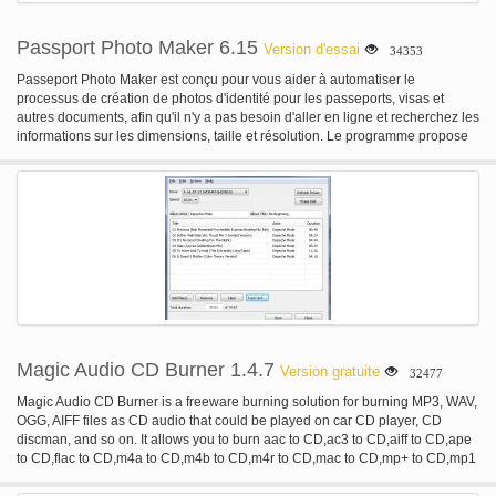
Passport Photo Maker 6.15
Version d'essai
34353
Passeport Photo Maker est conçu pour vous aider à automatiser le
processus de création de photos d'identité pour les passeports, visas et
autres documents, afin qu'il n'y a pas besoin d'aller en ligne et recherchez les
informations sur les dimensions, taille et résolution. Le programme propose
une location d'interface Assistant vous passez par le traitement étape par
étape, de sélectionner le type de photo requis et marquage faciales points
pour la fonction de cadrage automatique de l'image à retoucher l'image et
changer l'arrière-plan. Photos créés dans ce logiciel de photo de passeport
sont toujours acceptées par les autorités. Unique à passeport Photo Maker
est une base de données intégrée de modèles basés sur les normes des
photos d'identité et des exigences spécifiques établies dans de nombreux
pays comme les USA, Canada, Royaume-Uni, France, Italie, Espagne et
bien d'autres. Lorsque le modèle est sélectionné, le programme utilise
l'algorithme de détection de visage pour faire pivoter et recadrer l'image à la
norme sélectionnée automatiquement, afin que vous obteniez une photo
d'identité appropriée sans efforts. En plus du catalogue par défaut des
Magic Audio CD Burner 1.4.7
Version gratuite
32477
modèles, le logiciel de photo de passeport vous permet d'ajouter des types
de photo personnalisé. Une fois que l'image est recadrée, vous pouvez faire
Magic Audio CD Burner is a freeware burning solution for burning MP3, WAV,
quelques modifications. Par exemple, vous pouvez corriger la luminosité et
OGG, AIFF files as CD audio that could be played on car CD player, CD
le contraste, retoucher l'image et supprimer les yeux rouges. Le programme
discman, and so on. It allows you to burn aac to CD,ac3 to CD,aiff to CD,ape
peut automatiquement changer le fond et remplissez-le avec n'importe quelle
to CD,flac to CD,m4a to CD,m4b to CD,m4r to CD,mac to CD,mp+ to CD,mp1
couleur. La photo finie peut être enregistrée sur le disque dur ou pour
to CD,mp2 to CD,mp3 to CD,mp4 to CD,mpc to CD,mpp to CD,ofr to CD,ofs to
l'impression. Dans ce dernier cas, vous pouvez sélectionner le type de