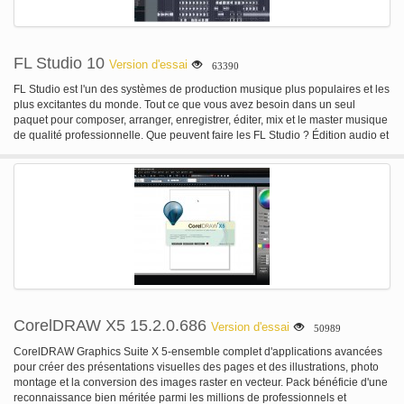
FL Studio 10
Version d'essai
63390
FL Studio est l'un des systèmes de production musique plus populaires et les
plus excitantes du monde. Tout ce que vous avez besoin dans un seul
paquet pour composer, arranger, enregistrer, éditer, mix et le master musique
de qualité professionnelle. Que peuvent faire les FL Studio ? Édition audio et
la manipulation, y compris la correction de hauteur, pitch shifting,
harmonisation, time-stretching, beat-détection & tranchage, audio
gauchissement et manipulation audio standard (couper/coller, etc.).
Automatiser la plupart des interface et tous les paramètres du plugin en
enregistrement, le dessin et à l'aide des courbes d'automation de cannelure-
basé ou générateurs d'automatisation avec contrôle basé sur une formule de
liens. Être hébergé dans autres DAWs comme un VST ou connecté via
ReWire. Concert de musique y compris la visualisation de l'effet vidéo. Mix et
remix audio, y compris en appliquant des effets audio en temps réel, tels que
le delay, reverb & filtrage. Enregistrement audio multipiste. Enregistrer &
jouer l'enregistrement d'entrée MIDI des claviers, les tambours et les
contrôleurs. Séquençage et arrangeant. Synthétiseur & effet plugin
CorelDRAW X5 15.2.0.686
Version d'essai
50989
hébergement (VST 32 & 64 bits, format DX et FL natif)
CorelDRAW Graphics Suite X 5-ensemble complet d'applications avancées
pour créer des présentations visuelles des pages et des illustrations, photo
montage et la conversion des images raster en vecteur. Pack bénéficie d'une
reconnaissance bien méritée parmi les millions de professionnels et